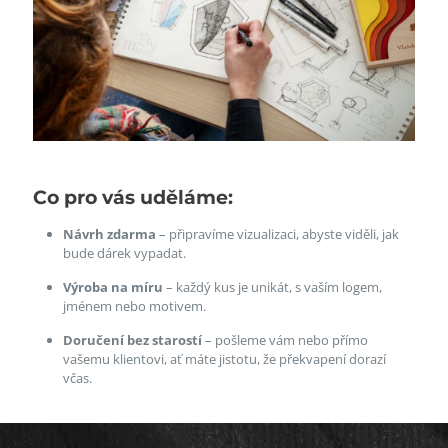
Co pro vás uděláme:
Návrh zdarma
– připravíme vizualizaci, abyste viděli, jak
bude dárek vypadat.
Výroba na míru
– každý kus je unikát, s vaším logem,
jménem nebo motivem.
Doručení bez starostí
– pošleme vám nebo přímo
vašemu klientovi, ať máte jistotu, že překvapení dorazí
včas.