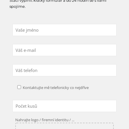
Stačí vyplnit krátký formulář a do 24 hodin se s vámi
spojíme.
Kontaktujte mě telefonicky co nejdříve
Nahrajte logo / firemní identitu / ...