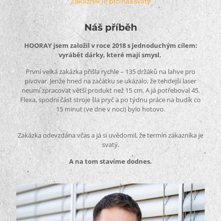
Zákazník je pro nás svatý
Náš příběh
HOORAY jsem založil v roce 2018 s jednoduchým cílem:
vyrábět dárky, které mají smysl.
První velká zakázka přišla rychle – 135 držáků na lahve pro
pivovar. Jenže hned na začátku se ukázalo, že tehdejší laser
neumí zpracovat větší produkt než 15 cm. A já potřeboval 45.
Flexa, spodní část stroje šla pryč a po týdnu práce na budík co
15 minut (ve dne v noci) bylo hotovo.
Zakázka odevzdána včas a já si uvědomil, že termín zákazníka je
svatý.
A na tom stavíme dodnes.