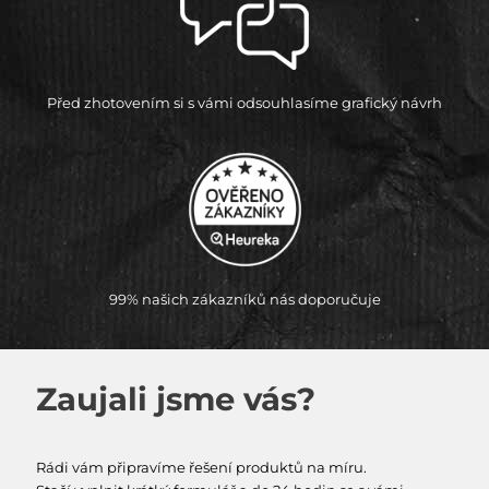
Před zhotovením si s vámi odsouhlasíme grafický návrh
99% našich zákazníků nás doporučuje
Zaujali jsme vás?
Rádi vám připravíme řešení produktů na míru.