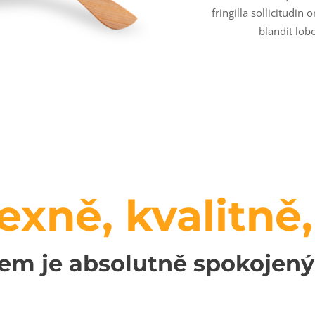
fringilla sollicitudin
blandit lob
xně, kvalitně,
lem je absolutně spokojený