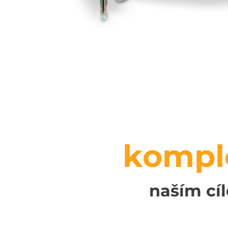
komple
naším cí