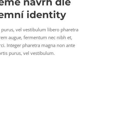
eme návrh dle
remní identity
r purus, vel vestibulum libero pharetra
orem augue, fermentum nec nibh et,
 orci. Integer pharetra magna non ante
ortis purus, vel vestibulum.