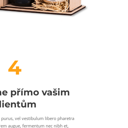
4
e přímo vašim
lientům
r purus, vel vestibulum libero pharetra
orem augue, fermentum nec nibh et,