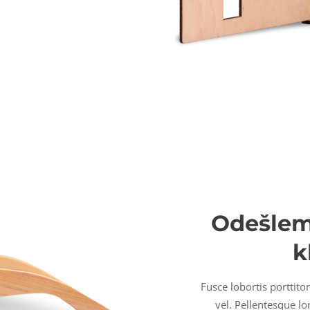
Odešlem
k
Fusce lobortis porttito
vel. Pellentesque l