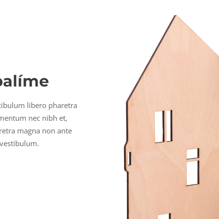
balíme
stibulum libero pharetra
rmentum nec nibh et,
pharetra magna non ante
 vestibulum.