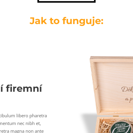
Jak to funguje:
í firemní
stibulum libero pharetra
rmentum nec nibh et,
pharetra magna non ante