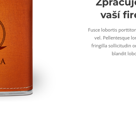
Zpracuj
vaší fi
Fusce lobortis porttito
vel. Pellentesque l
fringilla sollicitudin
blandit lob